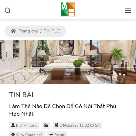
Trang chủ
/
TIN TỨC
TIN BÀI
Làm Thế Nào Để Chọn Đồ Gỗ Nội Thất Phù
Hợp Nhất
Bich Phuong
14/02/2025 11:32:03 SA
View Count 441
Return