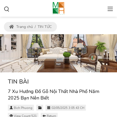
Trang chủ
/
TIN TỨC
TIN BÀI
7 Xu Hướng Đồ Gỗ Nội Thất Nhà Phố Năm
2025 Bạn Nên Biết
Bich Phuong
02/05/2025 3:05:43 CH
View Count 521
Return